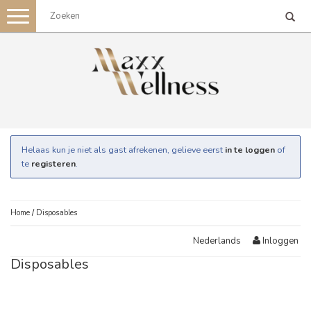
Toggle
navigation
Helaas kun je niet als gast afrekenen, gelieve eerst
in te loggen
of
te
registeren
.
Home
/
Disposables
Inloggen
Nederlands
Disposables