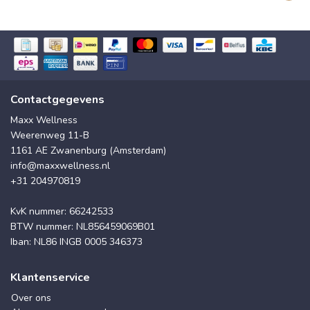
Contactgegevens
Maxx Wellness
Weerenweg 11-B
1161 AE Zwanenburg (Amsterdam)
info@maxxwellness.nl
+31 204970819
KvK nummer: 66242533
BTW nummer: NL856459069B01
Iban: NL86 INGB 0005 346373
Klantenservice
Over ons