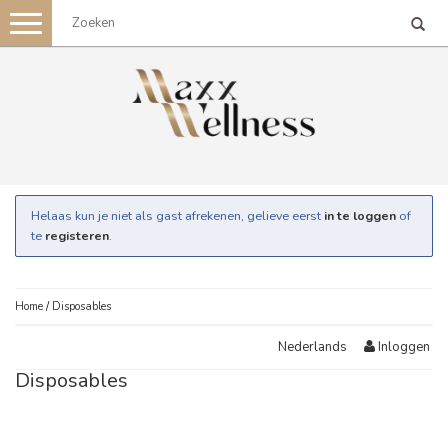
Toggle
navigation
Helaas kun je niet als gast afrekenen, gelieve eerst
in te loggen
of
te
registeren
.
Home
/
Disposables
Inloggen
Nederlands
Disposables