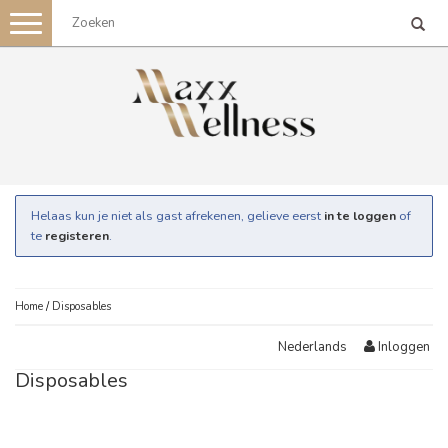
Toggle
navigation
Helaas kun je niet als gast afrekenen, gelieve eerst
in te loggen
of
te
registeren
.
Home
/
Disposables
Inloggen
Nederlands
Disposables