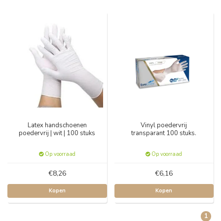
Latex handschoenen
Vinyl poedervrij
poedervrij | wit | 100 stuks
transparant 100 stuks.
Op voorraad
Op voorraad
€8,26
€6,16
Kopen
Kopen
1