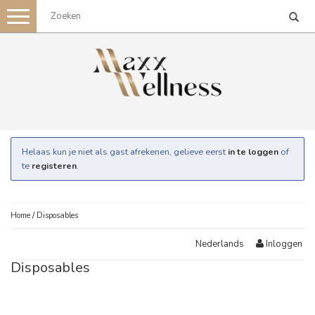
Toggle
navigation
Helaas kun je niet als gast afrekenen, gelieve eerst
in te loggen
of
te
registeren
.
Home
/
Disposables
Inloggen
Nederlands
Disposables