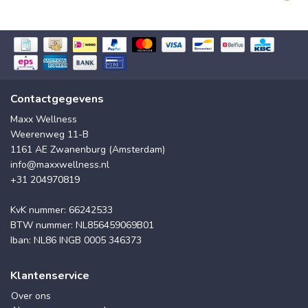
Contactgegevens
Maxx Wellness
Weerenweg 11-B
1161 AE Zwanenburg (Amsterdam)
info@maxxwellness.nl
+31 204970819
KvK nummer: 66242533
BTW nummer: NL856459069B01
Iban: NL86 INGB 0005 346373
Klantenservice
Over ons