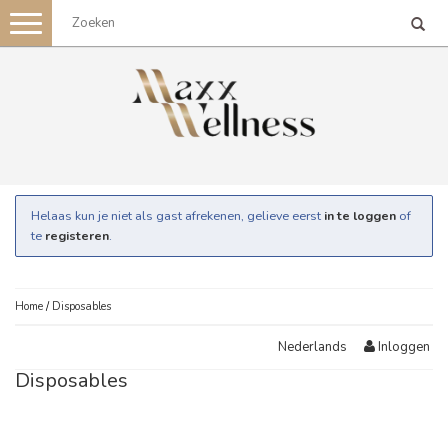
Toggle
navigation
Helaas kun je niet als gast afrekenen, gelieve eerst
in te loggen
of
te
registeren
.
Home
/
Disposables
Inloggen
Nederlands
Disposables