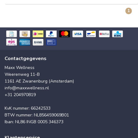
1
Contactgegevens
Maxx Wellness
Weerenweg 11-B
1161 AE Zwanenburg (Amsterdam)
info@maxxwellness.nl
+31 204970819
KvK nummer: 66242533
BTW nummer: NL856459069B01
Iban: NL86 INGB 0005 346373
Klantenservice