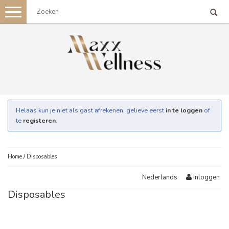
Toggle
navigation
Helaas kun je niet als gast afrekenen, gelieve eerst
in te loggen
of
te
registeren
.
Home
/
Disposables
Inloggen
Nederlands
Disposables