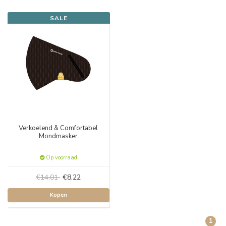
SALE
Verkoelend & Comfortabel
Mondmasker
Op voorraad
€14,01
€8,22
Kopen
1