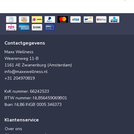
Contactgegevens
Maxx Wellness
Weerenweg 11-B
1161 AE Zwanenburg (Amsterdam)
info@maxxwellness.nl
+31 204970819
KvK nummer: 66242533
BTW nummer: NL856459069B01
Iban: NL86 INGB 0005 346373
Klantenservice
Over ons