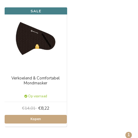
SALE
Verkoelend & Comfortabel
Mondmasker
Op voorraad
€14,01
€8,22
Kopen
1