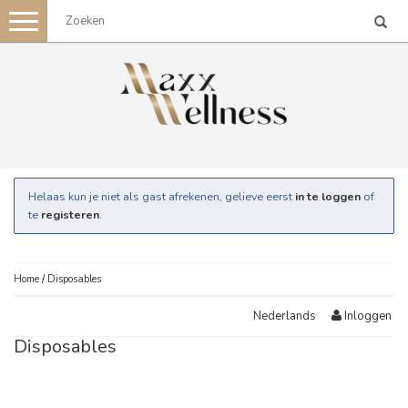
Toggle
navigation
Helaas kun je niet als gast afrekenen, gelieve eerst
in te loggen
of
te
registeren
.
Home
/
Disposables
Inloggen
Nederlands
Disposables