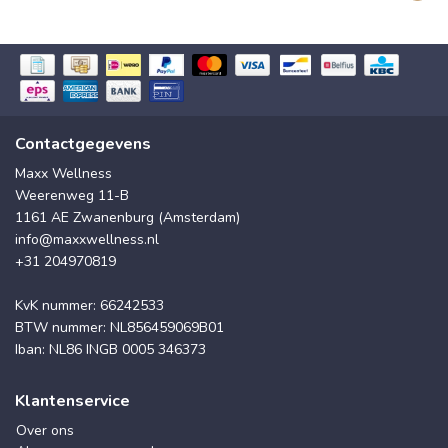
Contactgegevens
Maxx Wellness
Weerenweg 11-B
1161 AE Zwanenburg (Amsterdam)
info@maxxwellness.nl
+31 204970819
KvK nummer: 66242533
BTW nummer: NL856459069B01
Iban: NL86 INGB 0005 346373
Klantenservice
Over ons