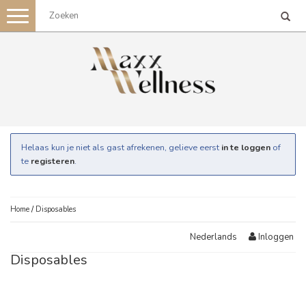
Toggle
navigation
Helaas kun je niet als gast afrekenen, gelieve eerst
in te loggen
of
te
registeren
.
Home
/
Disposables
Inloggen
Nederlands
Disposables