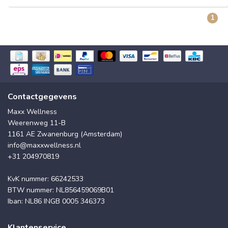
1
Contactgegevens
Maxx Wellness
Weerenweg 11-B
1161 AE Zwanenburg (Amsterdam)
info@maxxwellness.nl
+31 204970819
KvK nummer: 66242533
BTW nummer: NL856459069B01
Iban: NL86 INGB 0005 346373
Klantenservice