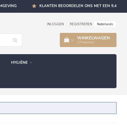
OMGEVING
KLANTEN BEOORDELEN ONS MET EEN 9,4
Nederlands
INLOGGEN
|
REGISTREREN
WINKELWAGEN
0
Producten
HYGIËNE