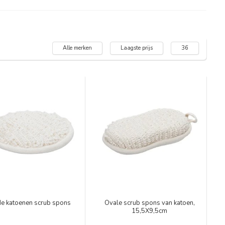
Alle merken
Laagste prijs
36
e katoenen scrub spons
Ovale scrub spons van katoen,
15,5X9,5cm