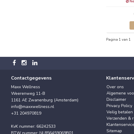
Nie
Pagina 1 van 1
Contactgegevens
Klantenserv
Maxx Wellness
Over ons
Algemene voo
Weerenweg 11-B
Disclaimer
1161 AE Zwanenburg (Amsterdam)
Privacy Policy
info@maxxwellness.nl
Veilig betalen
+31 204970819
Verzenden & r
Klantenservic
KvK nummer: 66242533
Sitemap
BTW nummer: NL856459069B01