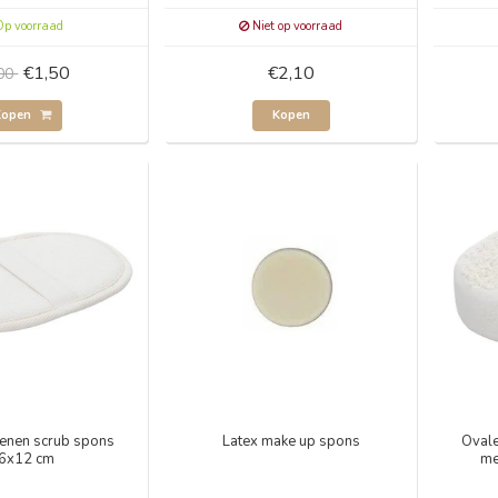
p voorraad
Niet op voorraad
€1,50
€2,10
,00
Kopen
Kopen
oenen scrub spons
Latex make up spons
Ovale
6x12 cm
me