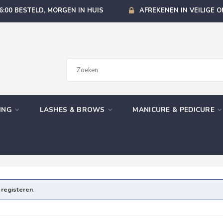
6:00 BESTELD, MORGEN IN HUIS
AFREKENEN IN VEILIGE 
GING
LASHES & BROWS
MANICURE & PEDICURE
e
registeren
.