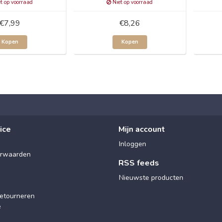
t op voorraad
Niet op voorraad
€7,99
€8,26
Kopen
Kopen
ice
Mijn account
Inloggen
rwaarden
RSS feeds
Nieuwste producten
etourneren
e