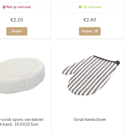
Niet op voorraad
Op voorraad
€2,20
€2,40
Kopen
Kopen
 scrub spons van katoen
Scrub handschoen
t band , 15,5X10,5cm