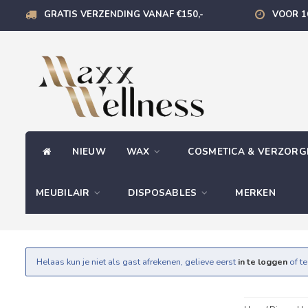
GRATIS VERZENDING VANAF €150,-
VOOR 1
NIEUW
WAX
COSMETICA & VERZOR
MEUBILAIR
DISPOSABLES
MERKEN
Helaas kun je niet als gast afrekenen, gelieve eerst
in te loggen
of t