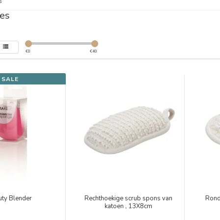
s
es
€
0
€
40
SALE
uty Blender
Rechthoekige scrub spons van
Rond
katoen , 13X8cm