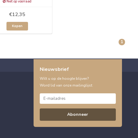
Niet op voorraad
€12,35
Kopen
1
Nieuwsbrief
Wilt u op de hoogte blijven?
Word lid van onze mailinglijst:
Abonneer