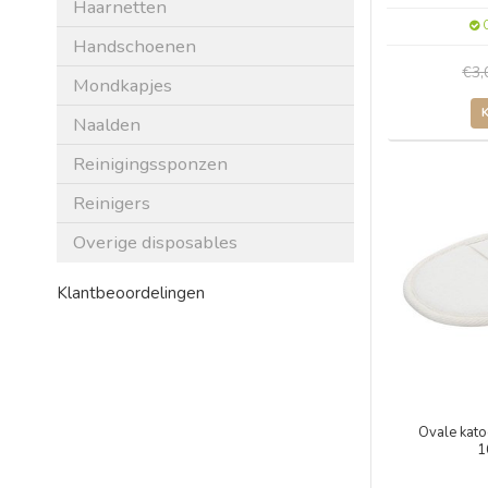
Haarnetten
O
Handschoenen
€3
Mondkapjes
Naalden
Reinigingssponzen
Reinigers
Overige disposables
Klantbeoordelingen
Ovale kat
1