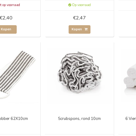
t op voorraad
Op voorraad
€2,40
€2,47
Kopen
Kopen
obber 62X10cm
Scrubspons, rond 10cm
6 Vie