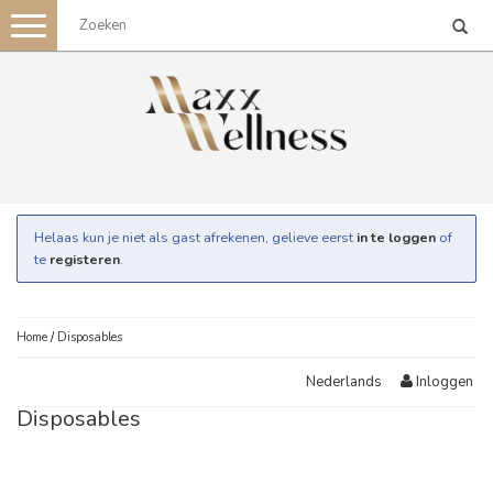
Toggle
navigation
Helaas kun je niet als gast afrekenen, gelieve eerst
in te loggen
of
te
registeren
.
Home
/
Disposables
Inloggen
Nederlands
Disposables