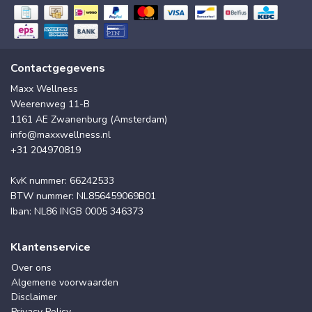
Contactgegevens
Maxx Wellness
Weerenweg 11-B
1161 AE Zwanenburg (Amsterdam)
info@maxxwellness.nl
+31 204970819
KvK nummer: 66242533
BTW nummer: NL856459069B01
Iban: NL86 INGB 0005 346373
Klantenservice
Over ons
Algemene voorwaarden
Disclaimer
Privacy Policy