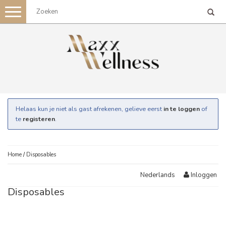
Toggle
navigation
Helaas kun je niet als gast afrekenen, gelieve eerst
in te loggen
of
te
registeren
.
Home
/
Disposables
Inloggen
Nederlands
Disposables