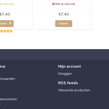
p voorraad
Niet op voorraad
€7,40
€7,40
Kopen
Kopen
ice
Mijn account
Inloggen
rwaarden
RSS feeds
Nieuwste producten
etourneren
e