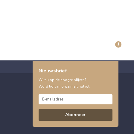
1
Nieuwsbrief
Wilt u op de hoogte blijven?
Word lid van onze mailinglijst:
Abonneer