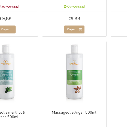
t op voorraad
Op voorraad
€9,88
€9,88
Kopen
Kopen
olie menthol &
Massageolie Argan 500ml
rana 500ml