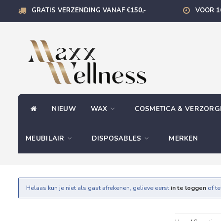
GRATIS VERZENDING VANAF €150,-
VOOR 1
NIEUW
WAX
COSMETICA & VERZOR
MEUBILAIR
DISPOSABLES
MERKEN
Helaas kun je niet als gast afrekenen, gelieve eerst
in te loggen
of t