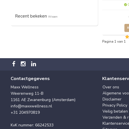
O
Recent bekeken
Wissen
Pagina 1 van 1
Contactgegevens
Klantenserv
Maxx Wellness
Over ons
Algemene voo
Weerenweg 11-B
Disclaimer
1161 AE Zwanenburg (Amsterdam)
Privacy Policy
info@maxxwellness.nl
Veilig betalen
+31 204970819
Verzenden & r
Klantenservic
KvK nummer: 66242533