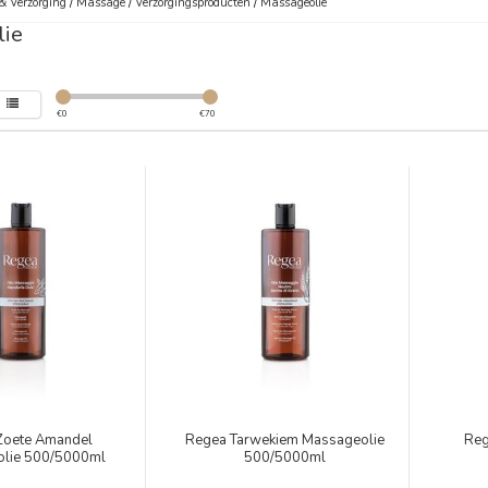
& Verzorging
/
Massage
/
Verzorgingsproducten
/
Massageolie
ie
€
0
€
70
Zoete Amandel
Regea Tarwekiem Massageolie
Reg
lie 500/5000ml
500/5000ml