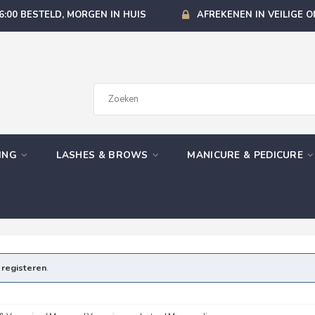
6:00 BESTELD, MORGEN IN HUIS
AFREKENEN IN VEILIGE 
GING
LASHES & BROWS
MANICURE & PEDICURE
e
registeren
.