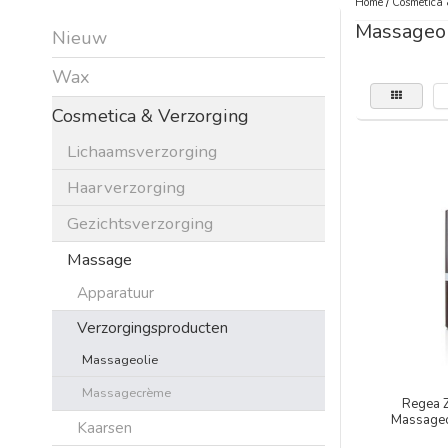
Home
/
Cosmetica 
Massageol
Nieuw
Wax
Cosmetica & Verzorging
Lichaamsverzorging
Haarverzorging
Gezichtsverzorging
Massage
Apparatuur
Verzorgingsproducten
Massageolie
Massagecrème
Regea 
Massageo
Kaarsen