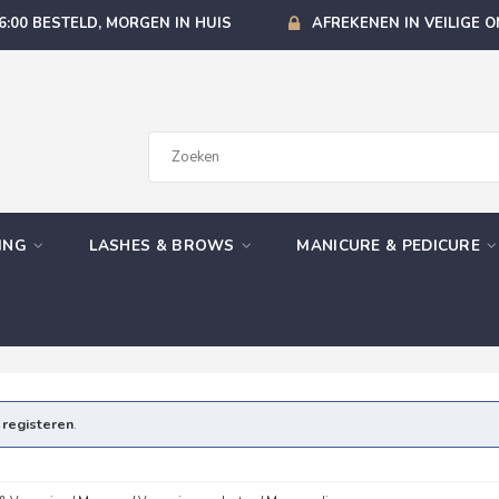
6:00 BESTELD, MORGEN IN HUIS
AFREKENEN IN VEILIGE 
GING
LASHES & BROWS
MANICURE & PEDICURE
e
registeren
.