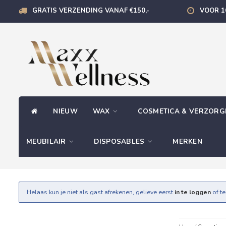
GRATIS VERZENDING VANAF €150,-
VOOR 1
NIEUW
WAX
COSMETICA & VERZOR
MEUBILAIR
DISPOSABLES
MERKEN
Helaas kun je niet als gast afrekenen, gelieve eerst
in te loggen
of t