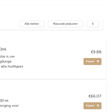
Alle merken
Nieuwste producten
6
00ml
€9,88
olie is uw
ngdurige
Kopen
alle huidtypes
€66,07
000 ml
zorging voor
Kopen