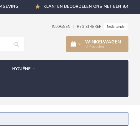
OMGEVING
KLANTEN BEOORDELEN ONS MET EEN 9,4
Nederlands
INLOGGEN
|
REGISTREREN
WINKELWAGEN
0
Producten
HYGIËNE