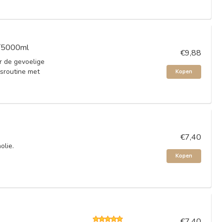
0/5000ml
€9,88
r de gevoelige
gsroutine met
Kopen
€7,40
olie.
Kopen
€7,40