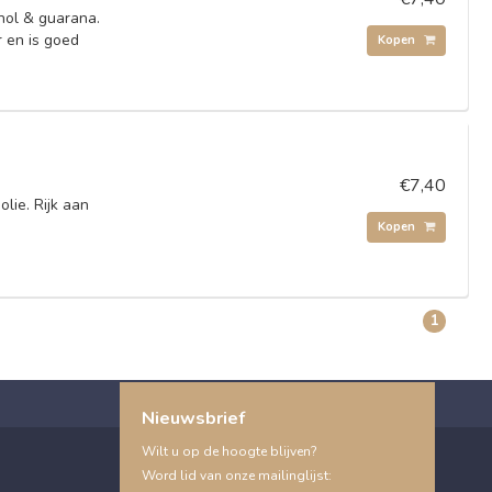
hol & guarana.
 en is goed
Kopen
€7,40
lie. Rijk aan
-
Kopen
1
Nieuwsbrief
Wilt u op de hoogte blijven?
Word lid van onze mailinglijst: