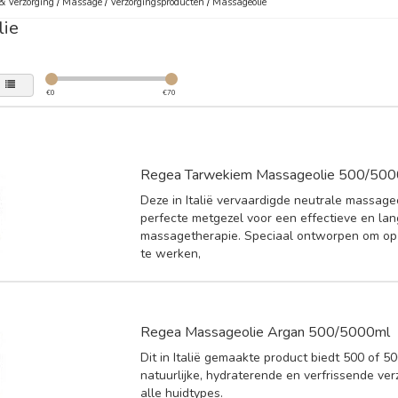
& Verzorging
/
Massage
/
Verzorgingsproducten
/
Massageolie
ie
€
0
€
70
Regea Tarwekiem Massageolie 500/50
Deze in Italië vervaardigde neutrale massage
perfecte metgezel voor een effectieve en la
massagetherapie. Speciaal ontworpen om op 
te werken,
Regea Massageolie Argan 500/5000ml
Dit in Italië gemaakte product biedt 500 of 5
natuurlijke, hydraterende en verfrissende ver
alle huidtypes.