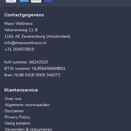
Contactgegevens
Maxx Wellness
Weerenweg 11-B
1161 AE Zwanenburg (Amsterdam)
info@maxxwellness.nl
+31 204970819
KvK nummer: 66242533
BTW nummer: NL856459069B01
Iban: NL86 INGB 0005 346373
Klantenservice
Over ons
Algemene voorwaarden
Disclaimer
Privacy Policy
Veilig betalen
Verzenden & retourneren