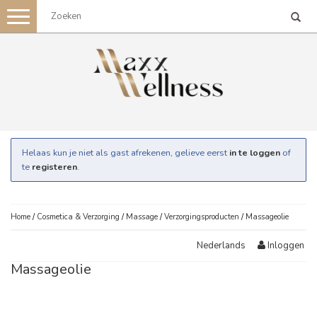
Toggle
navigation
Helaas kun je niet als gast afrekenen, gelieve eerst
in te loggen
of
te
registeren
.
Home
/
Cosmetica & Verzorging
/
Massage
/
Verzorgingsproducten
/
Massageolie
Inloggen
Nederlands
Massageolie