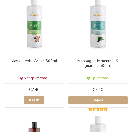
Massageolie Argan 500ml
Massageolie menthol &
guarana 500ml
Niet op voorraad
Op voorraad
€7,40
€7,40
Kopen
Kopen