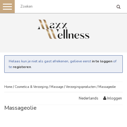
Toggle
navigation
Helaas kun je niet als gast afrekenen, gelieve eerst
in te loggen
of
te
registeren
.
Home
/
Cosmetica & Verzorging
/
Massage
/
Verzorgingsproducten
/
Massageolie
Inloggen
Nederlands
Massageolie