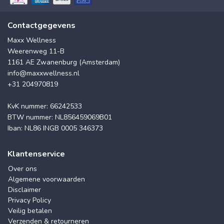
Contactgegevens
Maxx Wellness
Weerenweg 11-B
1161 AE Zwanenburg (Amsterdam)
info@maxxwellness.nl
+31 204970819
KvK nummer: 66242533
BTW nummer: NL856459069B01
Iban: NL86 INGB 0005 346373
Klantenservice
Over ons
Algemene voorwaarden
Disclaimer
Privacy Policy
Veilig betalen
Verzenden & retourneren