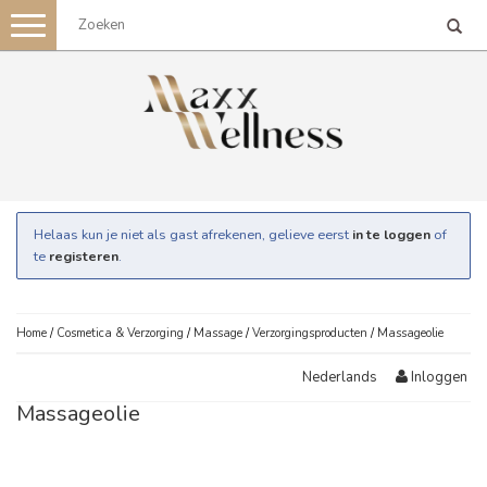
Toggle
navigation
Helaas kun je niet als gast afrekenen, gelieve eerst
in te loggen
of
te
registeren
.
Home
/
Cosmetica & Verzorging
/
Massage
/
Verzorgingsproducten
/
Massageolie
Inloggen
Nederlands
Massageolie