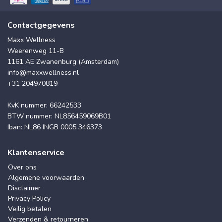
Contactgegevens
Maxx Wellness
Weerenweg 11-B
1161 AE Zwanenburg (Amsterdam)
info@maxxwellness.nl
+31 204970819
KvK nummer: 66242533
BTW nummer: NL856459069B01
Iban: NL86 INGB 0005 346373
Klantenservice
Over ons
Algemene voorwaarden
Disclaimer
Privacy Policy
Veilig betalen
Verzenden & retourneren