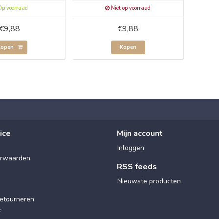
p voorraad
Niet op voorraad
€9,88
€9,88
Kopen
Kopen
ice
Mijn account
Inloggen
rwaarden
RSS feeds
Nieuwste producten
etourneren
e