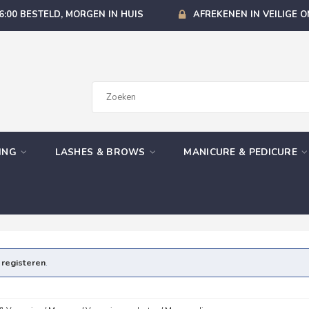
6:00 BESTELD, MORGEN IN HUIS
AFREKENEN IN VEILIGE 
GING
LASHES & BROWS
MANICURE & PEDICURE
e
registeren
.