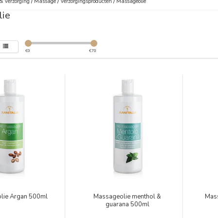
& Verzorging
/
Massage
/
Verzorgingsproducten
/
Massageolie
ie
€
0
€
70
lie Argan 500ml
Massageolie menthol &
Mass
guarana 500ml