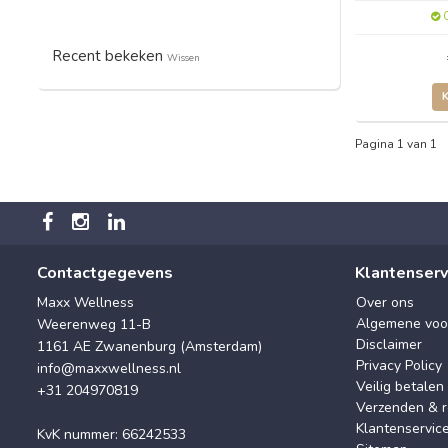
O
Recent bekeken
Wissen
Pagina 1 van 1
Contactgegevens
Klantenserv
Maxx Wellness
Over ons
Algemene voo
Weerenweg 11-B
Disclaimer
1161 AE Zwanenburg (Amsterdam)
Privacy Policy
info@maxxwellness.nl
Veilig betalen
+31 204970819
Verzenden & r
Klantenservic
KvK nummer: 66242533