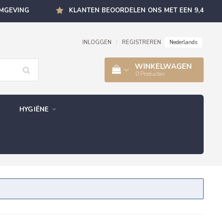
OMGEVING
KLANTEN BEOORDELEN ONS MET EEN 9,4
Nederlands
INLOGGEN
|
REGISTREREN
WINKELWAGEN
0
Producten
HYGIËNE