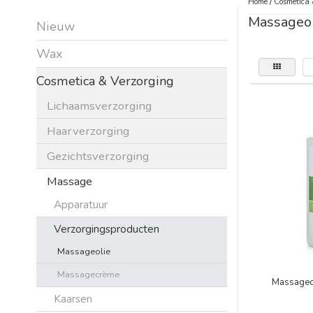
Home
/
Cosmetica 
Massageol
Nieuw
Wax
Cosmetica & Verzorging
Lichaamsverzorging
Haarverzorging
Gezichtsverzorging
Massage
Apparatuur
Verzorgingsproducten
Massageolie
Massagecrème
Massageo
Kaarsen