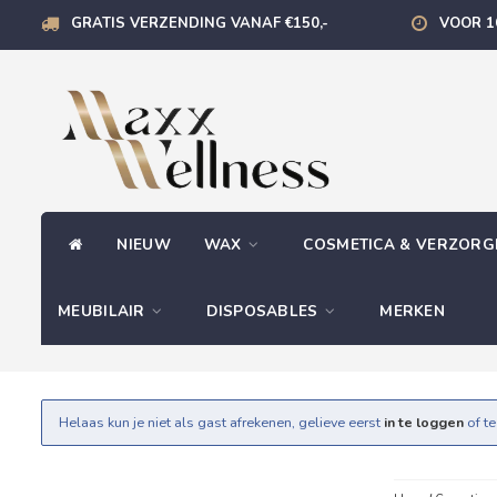
GRATIS VERZENDING VANAF €150,-
VOOR 1
NIEUW
WAX
COSMETICA & VERZOR
MEUBILAIR
DISPOSABLES
MERKEN
Helaas kun je niet als gast afrekenen, gelieve eerst
in te loggen
of t