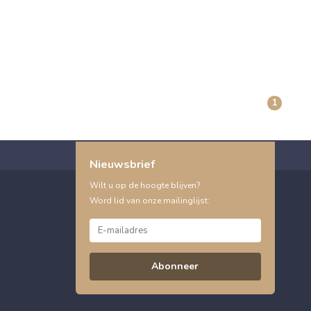
1
Nieuwsbrief
Wilt u op de hoogte blijven?
Word lid van onze mailinglijst:
Abonneer