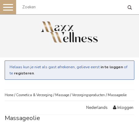
Toggle
navigation
Helaas kun je niet als gast afrekenen, gelieve eerst
in te loggen
of
te
registeren
.
Home
/
Cosmetica & Verzorging
/
Massage
/
Verzorgingsproducten
/
Massageolie
Inloggen
Nederlands
Massageolie