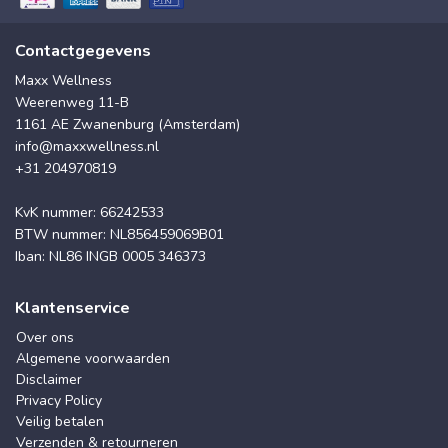
Contactgegevens
Maxx Wellness
Weerenweg 11-B
1161 AE Zwanenburg (Amsterdam)
info@maxxwellness.nl
+31 204970819
KvK nummer: 66242533
BTW nummer: NL856459069B01
Iban: NL86 INGB 0005 346373
Klantenservice
Over ons
Algemene voorwaarden
Disclaimer
Privacy Policy
Veilig betalen
Verzenden & retourneren