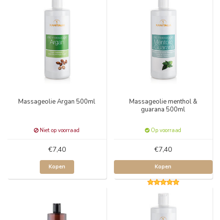
Massageolie Argan 500ml
Massageolie menthol &
guarana 500ml
Niet op voorraad
Op voorraad
€7,40
€7,40
Kopen
Kopen