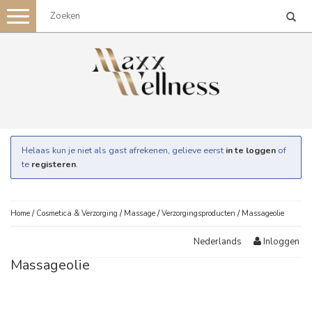
Toggle
navigation
Helaas kun je niet als gast afrekenen, gelieve eerst
in te loggen
of
te
registeren
.
Home
/
Cosmetica & Verzorging
/
Massage
/
Verzorgingsproducten
/
Massageolie
Inloggen
Nederlands
Massageolie