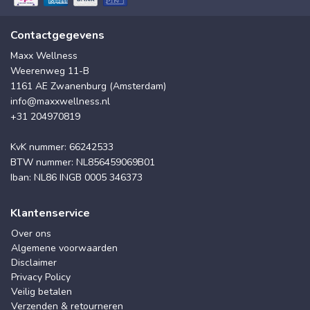
Contactgegevens
Maxx Wellness
Weerenweg 11-B
1161 AE Zwanenburg (Amsterdam)
info@maxxwellness.nl
+31 204970819
KvK nummer: 66242533
BTW nummer: NL856459069B01
Iban: NL86 INGB 0005 346373
Klantenservice
Over ons
Algemene voorwaarden
Disclaimer
Privacy Policy
Veilig betalen
Verzenden & retourneren