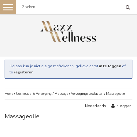
Toggle
navigation
Helaas kun je niet als gast afrekenen, gelieve eerst
in te loggen
of
te
registeren
.
Home
/
Cosmetica & Verzorging
/
Massage
/
Verzorgingsproducten
/
Massageolie
Inloggen
Nederlands
Massageolie