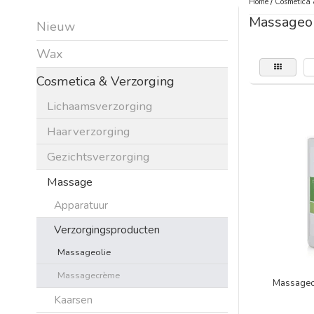
Home
/
Cosmetica 
Massageol
Nieuw
Wax
Cosmetica & Verzorging
Lichaamsverzorging
Haarverzorging
Gezichtsverzorging
Massage
Apparatuur
Verzorgingsproducten
Massageolie
Massagecrème
Massageo
Kaarsen