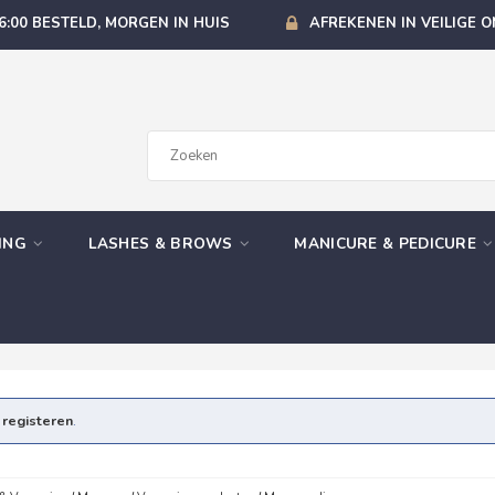
6:00 BESTELD, MORGEN IN HUIS
AFREKENEN IN VEILIGE 
GING
LASHES & BROWS
MANICURE & PEDICURE
e
registeren
.