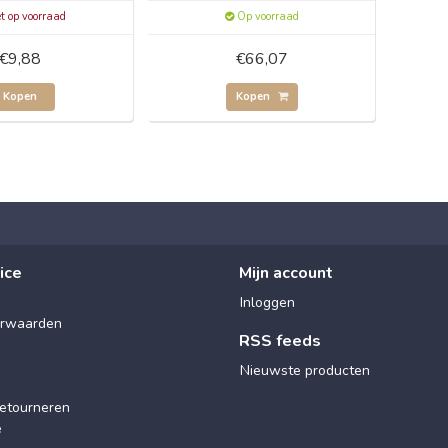
t op voorraad
Op voorraad
€9,88
€66,07
Kopen
Kopen
ice
Mijn account
Inloggen
rwaarden
RSS feeds
Nieuwste producten
etourneren
e