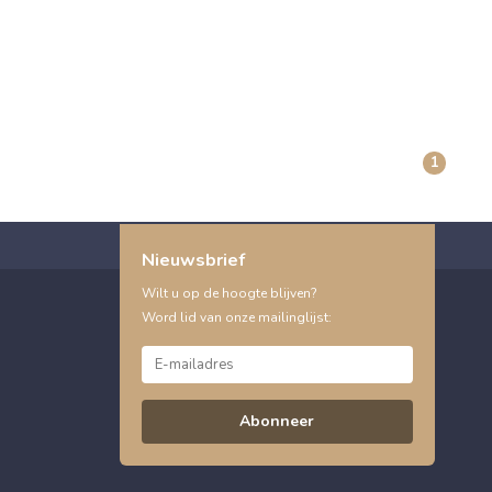
1
Nieuwsbrief
Wilt u op de hoogte blijven?
Word lid van onze mailinglijst:
Abonneer