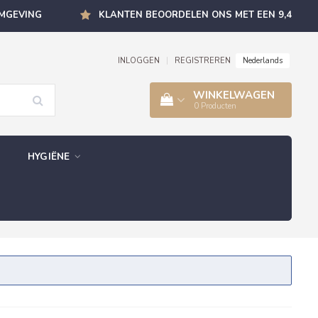
OMGEVING
KLANTEN BEOORDELEN ONS MET EEN 9,4
Nederlands
INLOGGEN
|
REGISTREREN
WINKELWAGEN
0
Producten
HYGIËNE