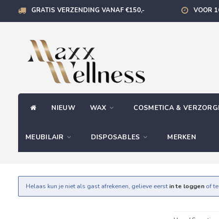
GRATIS VERZENDING VANAF €150,-
VOOR 1
NIEUW
WAX
COSMETICA & VERZOR
MEUBILAIR
DISPOSABLES
MERKEN
Helaas kun je niet als gast afrekenen, gelieve eerst
in te loggen
of t