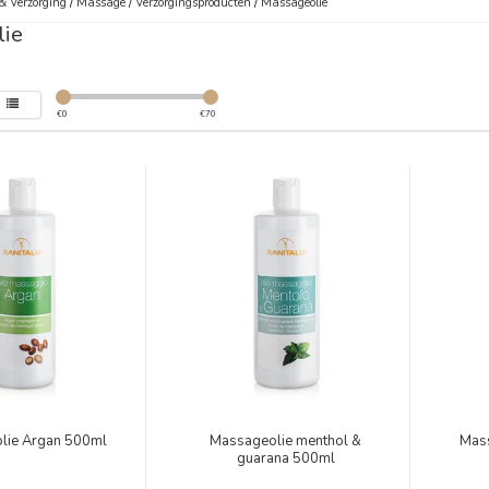
& Verzorging
/
Massage
/
Verzorgingsproducten
/
Massageolie
ie
€
0
€
70
lie Argan 500ml
Massageolie menthol &
Mass
guarana 500ml