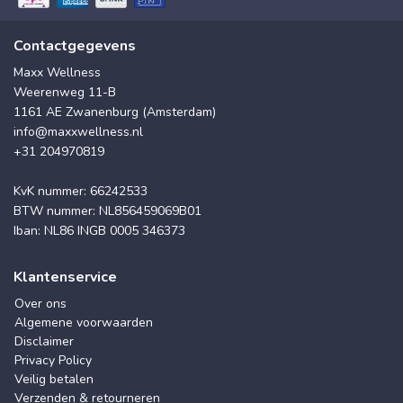
Contactgegevens
Maxx Wellness
Weerenweg 11-B
1161 AE Zwanenburg (Amsterdam)
info@maxxwellness.nl
+31 204970819
KvK nummer: 66242533
BTW nummer: NL856459069B01
Iban: NL86 INGB 0005 346373
Klantenservice
Over ons
Algemene voorwaarden
Disclaimer
Privacy Policy
Veilig betalen
Verzenden & retourneren