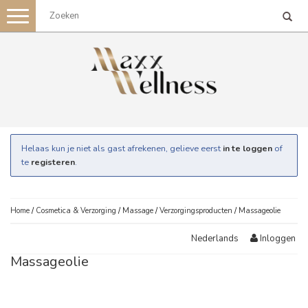
Toggle
navigation
Helaas kun je niet als gast afrekenen, gelieve eerst
in te loggen
of
te
registeren
.
Home
/
Cosmetica & Verzorging
/
Massage
/
Verzorgingsproducten
/
Massageolie
Inloggen
Nederlands
Massageolie