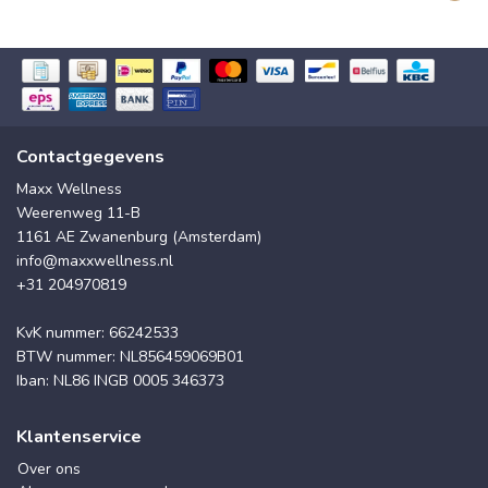
Contactgegevens
Maxx Wellness
Weerenweg 11-B
1161 AE Zwanenburg (Amsterdam)
info@maxxwellness.nl
+31 204970819
KvK nummer: 66242533
BTW nummer: NL856459069B01
Iban: NL86 INGB 0005 346373
Klantenservice
Over ons