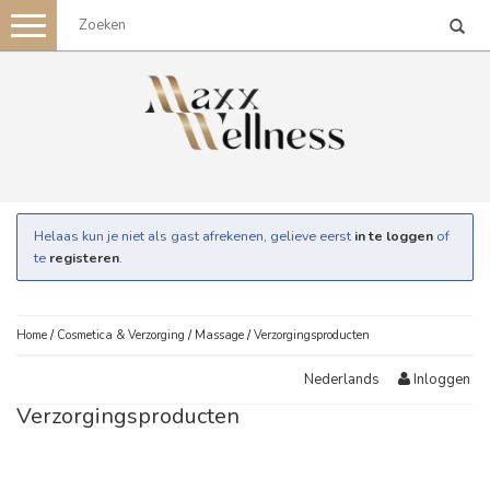
Toggle
navigation
Helaas kun je niet als gast afrekenen, gelieve eerst
in te loggen
of
te
registeren
.
Home
/
Cosmetica & Verzorging
/
Massage
/
Verzorgingsproducten
Inloggen
Nederlands
Verzorgingsproducten