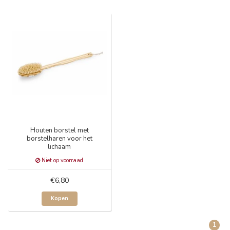
Houten borstel met
borstelharen voor het
lichaam
Niet op voorraad
€6,80
Kopen
1