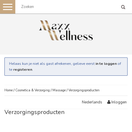
Toggle
navigation
Helaas kun je niet als gast afrekenen, gelieve eerst
in te loggen
of
te
registeren
.
Home
/
Cosmetica & Verzorging
/
Massage
/
Verzorgingsproducten
Inloggen
Nederlands
Verzorgingsproducten