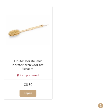
Houten borstel met
borstelharen voor het
lichaam
Niet op voorraad
€6,80
Kopen
1