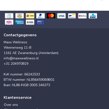
Contactgegevens
Maxx Wellness
Weerenweg 11-B
1161 AE Zwanenburg (Amsterdam)
info@maxxwellness.nl
+31 204970819
KvK nummer: 66242533
BTW nummer: NL856459069B01
Iban: NL86 INGB 0005 346373
Klantenservice
Over ons