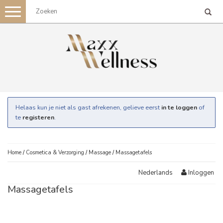
Toggle
navigation
Helaas kun je niet als gast afrekenen, gelieve eerst
in te loggen
of
te
registeren
.
Home
/
Cosmetica & Verzorging
/
Massage
/
Massagetafels
Inloggen
Nederlands
Massagetafels