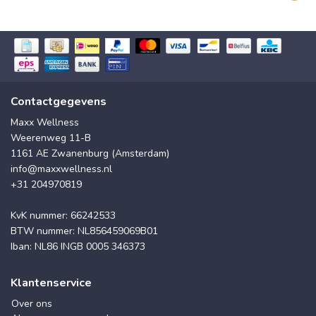
Contactgegevens
Maxx Wellness
Weerenweg 11-B
1161 AE Zwanenburg (Amsterdam)
info@maxxwellness.nl
+31 204970819
KvK nummer: 66242533
BTW nummer: NL856459069B01
Iban: NL86 INGB 0005 346373
Klantenservice
Over ons