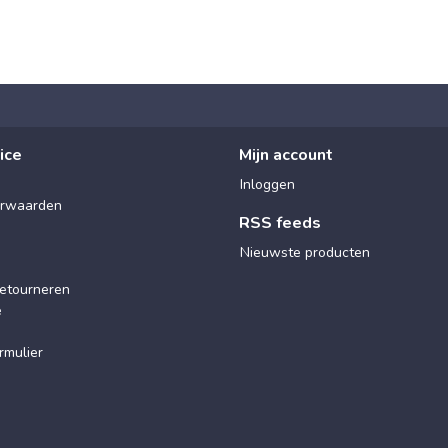
ice
Mijn account
Inloggen
rwaarden
RSS feeds
Nieuwste producten
etourneren
e
rmulier