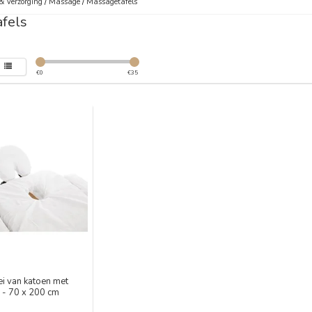
& Verzorging
/
Massage
/
Massagetafels
fels
€
0
€
35
ei van katoen met
k - 70 x 200 cm