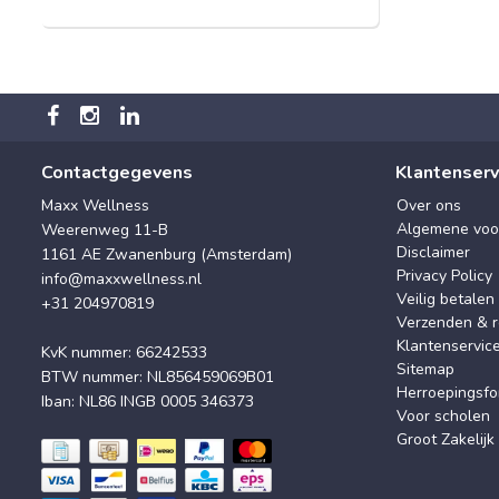
Contactgegevens
Klantenserv
Maxx Wellness
Over ons
Algemene voo
Weerenweg 11-B
Disclaimer
1161 AE Zwanenburg (Amsterdam)
Privacy Policy
info@maxxwellness.nl
Veilig betalen
+31 204970819
Verzenden & r
Klantenservic
KvK nummer: 66242533
Sitemap
BTW nummer: NL856459069B01
Herroepingsfo
Iban: NL86 INGB 0005 346373
Voor scholen
Groot Zakelijk