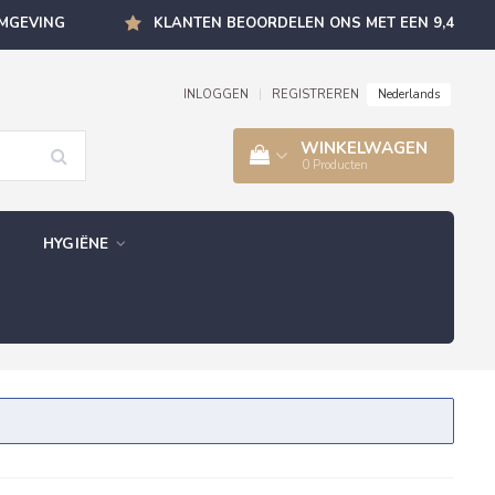
OMGEVING
KLANTEN BEOORDELEN ONS MET EEN 9,4
Nederlands
INLOGGEN
|
REGISTREREN
WINKELWAGEN
0
Producten
HYGIËNE