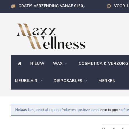
GRATIS VERZENDING VANAF €150,-
VOOR 1
NIEUW
WAX
COSMETICA & VERZOR
MEUBILAIR
DISPOSABLES
MERKEN
Helaas kun je niet als gast afrekenen, gelieve eerst
in te loggen
of t