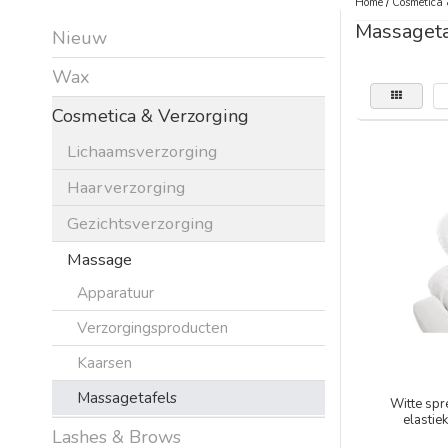
Home
/
Cosmetica 
Massageta
Nieuw
Wax
Cosmetica & Verzorging
Lichaamsverzorging
Haarverzorging
Gezichtsverzorging
Massage
Apparatuur
Verzorgingsproducten
Kaarsen
Massagetafels
Witte spr
elastie
Lashes & Brows