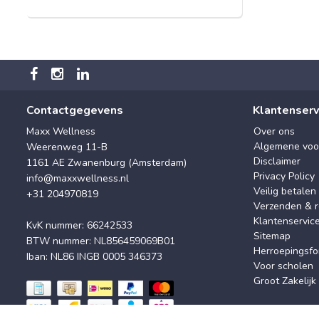
Contactgegevens
Klantenserv
Maxx Wellness
Over ons
Algemene voo
Weerenweg 11-B
Disclaimer
1161 AE Zwanenburg (Amsterdam)
Privacy Policy
info@maxxwellness.nl
Veilig betalen
+31 204970819
Verzenden & r
Klantenservic
KvK nummer: 66242533
Sitemap
BTW nummer: NL856459069B01
Herroepingsfo
Iban: NL86 INGB 0005 346373
Voor scholen
Groot Zakelijk