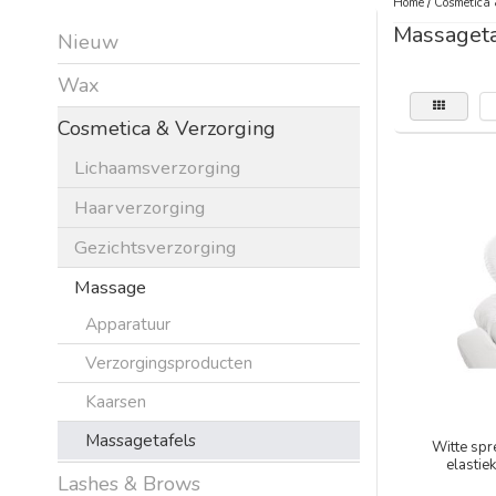
Home
/
Cosmetica 
Massageta
Nieuw
Wax
Cosmetica & Verzorging
Lichaamsverzorging
Haarverzorging
Gezichtsverzorging
Massage
Apparatuur
Verzorgingsproducten
Kaarsen
Massagetafels
Witte spr
elastie
Lashes & Brows