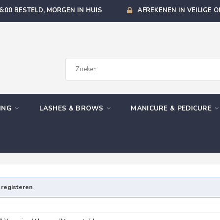
6:00 BESTELD, MORGEN IN HUIS
AFREKENEN IN VEILIGE 
GING
LASHES & BROWS
MANICURE & PEDICURE
e
registeren
.