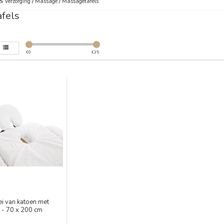
& Verzorging
/
Massage
/
Massagetafels
fels
€
0
€
35
ei van katoen met
k - 70 x 200 cm