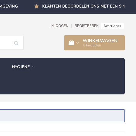
OMGEVING
KLANTEN BEOORDELEN ONS MET EEN 9,4
Nederlands
INLOGGEN
|
REGISTREREN
WINKELWAGEN
0
Producten
HYGIËNE