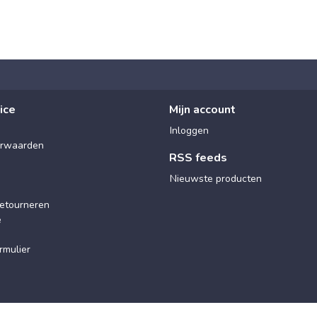
ice
Mijn account
Inloggen
rwaarden
RSS feeds
Nieuwste producten
etourneren
e
rmulier