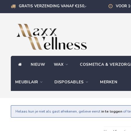
GRATIS VERZENDING VANAF €150,-
VOOR 1
NIEUW
WAX
COSMETICA & VERZOR
MEUBILAIR
DISPOSABLES
MERKEN
Helaas kun je niet als gast afrekenen, gelieve eerst
in te loggen
of t