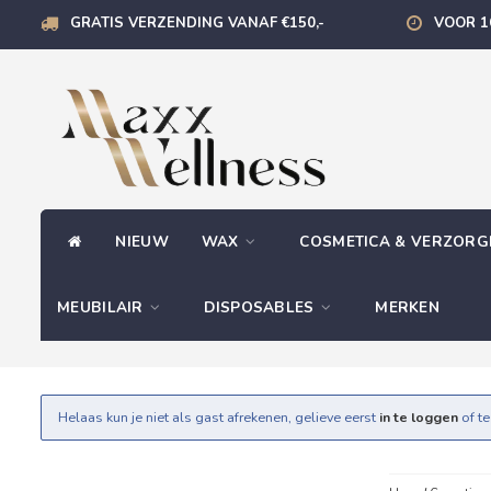
GRATIS VERZENDING VANAF €150,-
VOOR 1
NIEUW
WAX
COSMETICA & VERZOR
MEUBILAIR
DISPOSABLES
MERKEN
Helaas kun je niet als gast afrekenen, gelieve eerst
in te loggen
of t