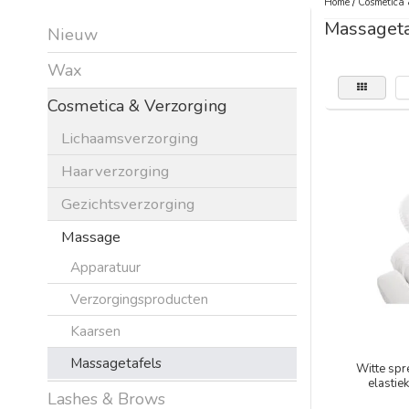
Home
/
Cosmetica 
Massageta
Nieuw
Wax
Cosmetica & Verzorging
Lichaamsverzorging
Haarverzorging
Gezichtsverzorging
Massage
Apparatuur
Verzorgingsproducten
Kaarsen
Massagetafels
Witte spr
elastie
Lashes & Brows