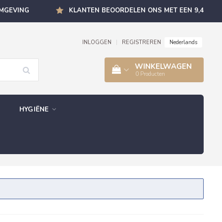
OMGEVING
KLANTEN BEOORDELEN ONS MET EEN 9,4
Nederlands
INLOGGEN
|
REGISTREREN
WINKELWAGEN
0
Producten
HYGIËNE