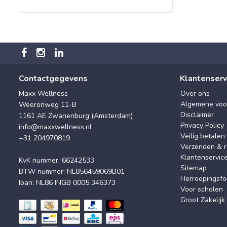
Contactgegevens
Klantenserv
Maxx Wellness
Over ons
Algemene voo
Weerenweg 11-B
Disclaimer
1161 AE Zwanenburg (Amsterdam)
Privacy Policy
info@maxxwellness.nl
Veilig betalen
+31 204970819
Verzenden & r
Klantenservic
KvK nummer: 66242533
Sitemap
BTW nummer: NL856459069B01
Herroepingsfo
Iban: NL86 INGB 0005 346373
Voor scholen
Groot Zakelijk