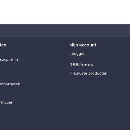
ice
Mijn account
Inloggen
rwaarden
RSS feeds
Nieuwste producten
etourneren
e
rmulier