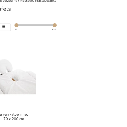
& Verzorging
/
Massage
/
Massagetafels
fels
€
0
€
35
ei van katoen met
k - 70 x 200 cm