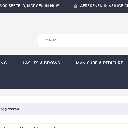
6:00 BESTELD, MORGEN IN HUIS
AFREKENEN IN VEILIGE 
GING
LASHES & BROWS
MANICURE & PEDICURE
e
registeren
.