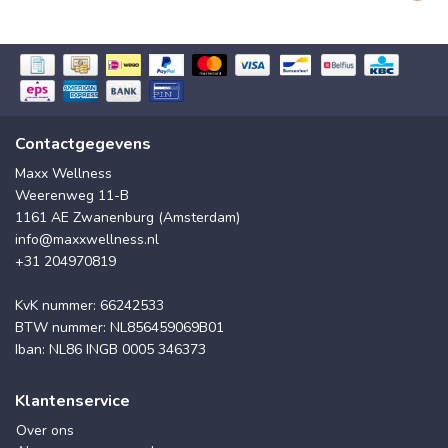
Contactgegevens
Maxx Wellness
Weerenweg 11-B
1161 AE Zwanenburg (Amsterdam)
info@maxxwellness.nl
+31 204970819
KvK nummer: 66242533
BTW nummer: NL856459069B01
Iban: NL86 INGB 0005 346373
Klantenservice
Over ons