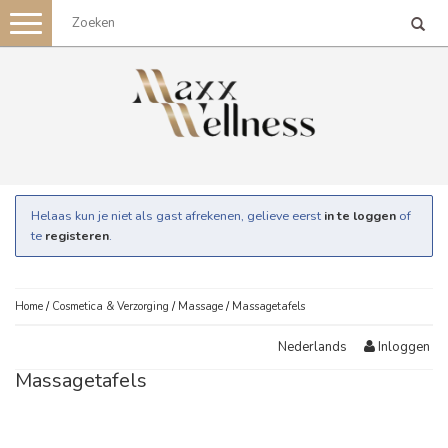
Toggle
navigation
Helaas kun je niet als gast afrekenen, gelieve eerst
in te loggen
of
te
registeren
.
Home
/
Cosmetica & Verzorging
/
Massage
/
Massagetafels
Inloggen
Nederlands
Massagetafels