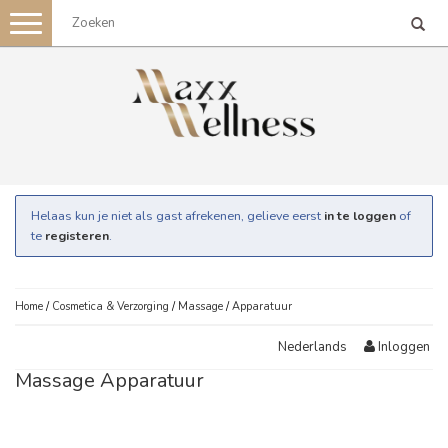
Toggle
navigation
Helaas kun je niet als gast afrekenen, gelieve eerst
in te loggen
of
te
registeren
.
Home
/
Cosmetica & Verzorging
/
Massage
/
Apparatuur
Inloggen
Nederlands
Massage Apparatuur