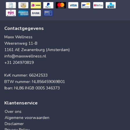
Contactgegevens
Maxx Wellness
Weerenweg 11-B
1161 AE Zwanenburg (Amsterdam)
info@maxxwellness.nl
+31 204970819
KvK nummer: 66242533
BTW nummer: NL856459069B01
Iban: NL86 INGB 0005 346373
Klantenservice
Over ons
Algemene voorwaarden
Disclaimer
Privacy Policy