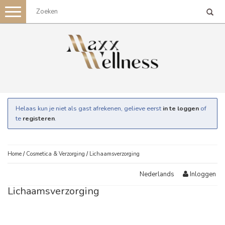
Toggle
navigation
Helaas kun je niet als gast afrekenen, gelieve eerst
in te loggen
of
te
registeren
.
Home
/
Cosmetica & Verzorging
/
Lichaamsverzorging
Inloggen
Nederlands
Lichaamsverzorging