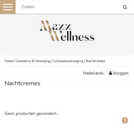
Toggle
navigation
Home
/
Cosmetica & Verzorging
/
Lichaamsverzorging
/
Nachtcremes
Inloggen
Nederlands
Nachtcremes
Geen producten gevonden!...
1