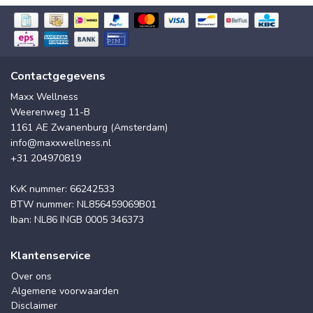
Contactgegevens
Maxx Wellness
Weerenweg 11-B
1161 AE Zwanenburg (Amsterdam)
info@maxxwellness.nl
+31 204970819
KvK nummer: 66242533
BTW nummer: NL856459069B01
Iban: NL86 INGB 0005 346373
Klantenservice
Over ons
Algemene voorwaarden
Disclaimer