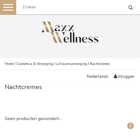
Toggle
navigation
Home
/
Cosmetica & Verzorging
/
Lichaamsverzorging
/
Nachtcremes
Inloggen
Nederlands
Nachtcremes
Geen producten gevonden!...
1