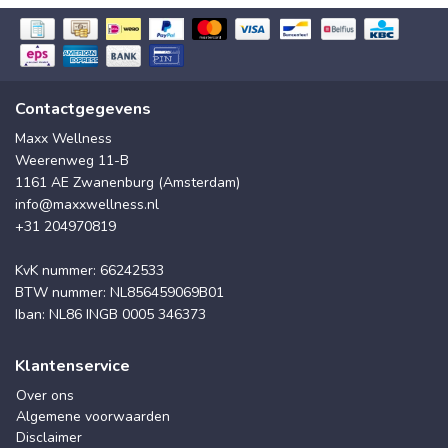
Contactgegevens
Maxx Wellness
Weerenweg 11-B
1161 AE Zwanenburg (Amsterdam)
info@maxxwellness.nl
+31 204970819
KvK nummer: 66242533
BTW nummer: NL856459069B01
Iban: NL86 INGB 0005 346373
Klantenservice
Over ons
Algemene voorwaarden
Disclaimer