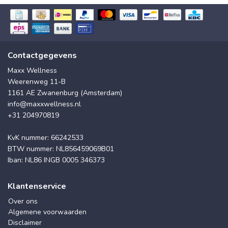
Contactgegevens
Maxx Wellness
Weerenweg 11-B
1161 AE Zwanenburg (Amsterdam)
info@maxxwellness.nl
+31 204970819
KvK nummer: 66242533
BTW nummer: NL856459069B01
Iban: NL86 INGB 0005 346373
Klantenservice
Over ons
Algemene voorwaarden
Disclaimer