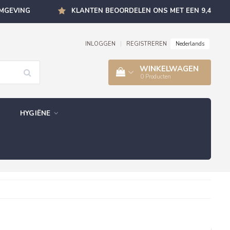
OMGEVING
KLANTEN BEOORDELEN ONS MET EEN 9,4
Nederlands
INLOGGEN
|
REGISTREREN
WINKELWAGEN
0
Producten
HYGIËNE