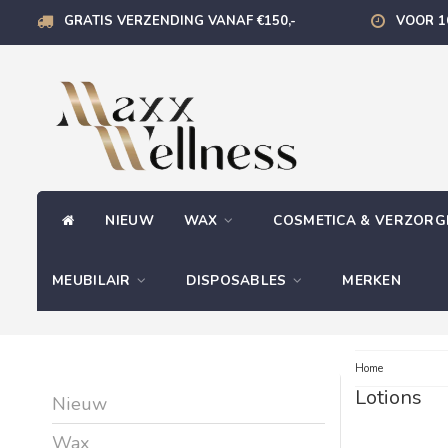
GRATIS VERZENDING VANAF €150,-
VOOR 1
NIEUW
WAX
COSMETICA & VERZOR
MEUBILAIR
DISPOSABLES
MERKEN
Home
Lotions
Nieuw
Wax