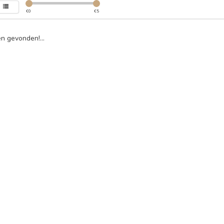
€
0
€
5
n gevonden!...