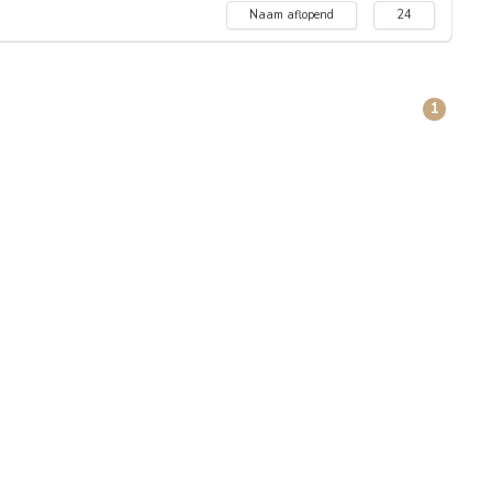
Naam aflopend
24
1