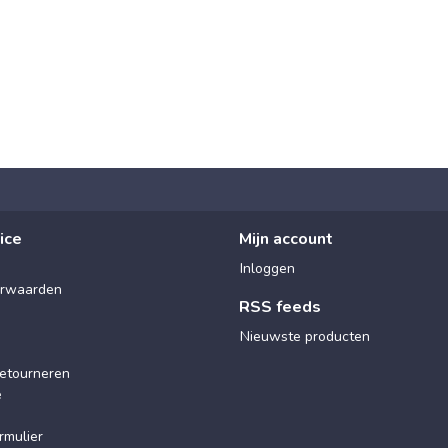
ice
Mijn account
Inloggen
rwaarden
RSS feeds
Nieuwste producten
etourneren
e
rmulier