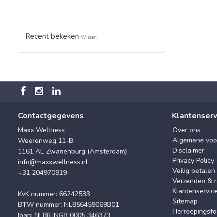
Recent bekeken
Wissen
Contactgegevens
Klantenserv
Maxx Wellness
Over ons
Algemene voo
Weerenweg 11-B
Disclaimer
1161 AE Zwanenburg (Amsterdam)
Privacy Policy
info@maxxwellness.nl
Veilig betalen
+31 204970819
Verzenden & r
Klantenservic
KvK nummer: 66242533
Sitemap
BTW nummer: NL856459069B01
Herroepingsfo
Iban: NL86 INGB 0005 346373