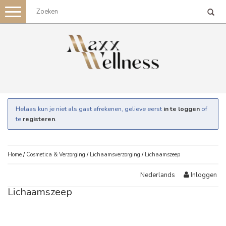
Toggle
navigation
Helaas kun je niet als gast afrekenen, gelieve eerst
in te loggen
of
te
registeren
.
Home
/
Cosmetica & Verzorging
/
Lichaamsverzorging
/
Lichaamszeep
Inloggen
Nederlands
Lichaamszeep