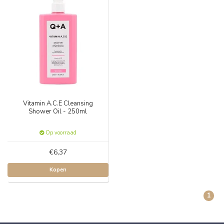
Vitamin A.C.E Cleansing
Shower Oil - 250ml
Op voorraad
€6,37
Kopen
1