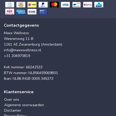
Contactgegevens
Maxx Wellness
Weerenweg 11-B
1161 AE Zwanenburg (Amsterdam)
info@maxxwellness.nl
+31 204970819
KvK nummer: 66242533
BTW nummer: NL856459069B01
Iban: NL86 INGB 0005 346373
Klantenservice
Over ons
Algemene voorwaarden
Disclaimer
Privacy Policy