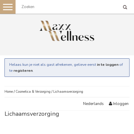
Toggle
navigation
Helaas kun je niet als gast afrekenen, gelieve eerst
in te loggen
of
te
registeren
.
Home
/
Cosmetica & Verzorging
/
Lichaamsverzorging
Inloggen
Nederlands
Lichaamsverzorging