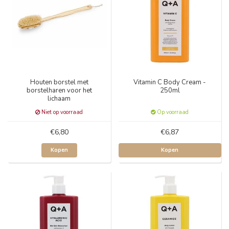
Houten borstel met
Vitamin C Body Cream -
borstelharen voor het
250ml
lichaam
Niet op voorraad
Op voorraad
€6,80
€6,87
Kopen
Kopen