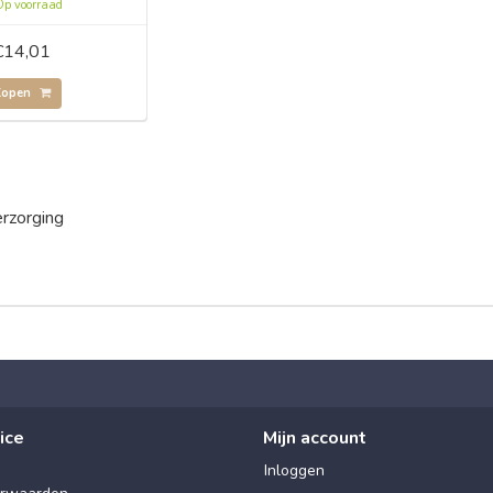
p voorraad
€14,01
Kopen
rzorging
ice
Mijn account
Inloggen