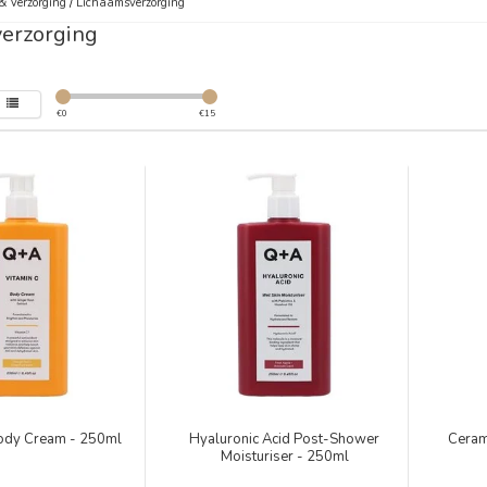
& Verzorging
/
Lichaamsverzorging
erzorging
€
0
€
15
Body Cream - 250ml
Hyaluronic Acid Post-Shower
Ceram
Moisturiser - 250ml