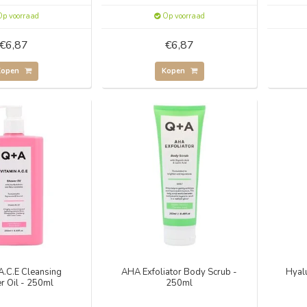
p voorraad
Op voorraad
€6,87
€6,87
Kopen
Kopen
A.C.E Cleansing
AHA Exfoliator Body Scrub -
Hyal
r Oil - 250ml
250ml