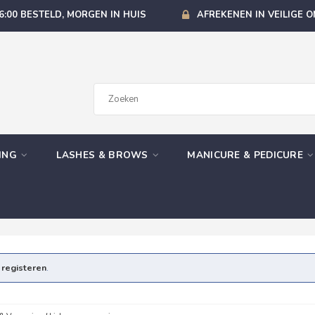
6:00 BESTELD, MORGEN IN HUIS
AFREKENEN IN VEILIGE 
GING
LASHES & BROWS
MANICURE & PEDICURE
e
registeren
.