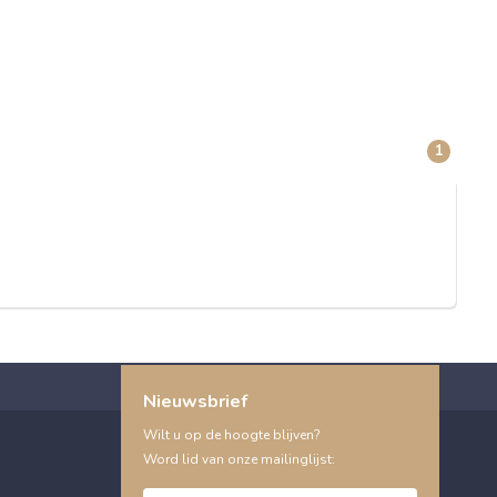
1
Nieuwsbrief
Wilt u op de hoogte blijven?
Word lid van onze mailinglijst: