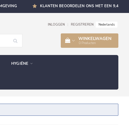
OMGEVING
KLANTEN BEOORDELEN ONS MET EEN 9,4
Nederlands
INLOGGEN
|
REGISTREREN
WINKELWAGEN
0
Producten
HYGIËNE