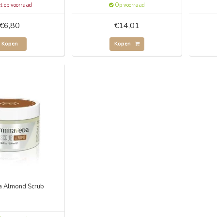
t op voorraad
Op voorraad
€6,80
€14,01
Kopen
Kopen
a Almond Scrub