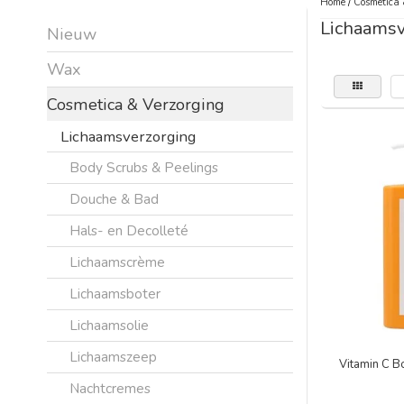
Home
/
Cosmetica 
Lichaamsv
Nieuw
Wax
Cosmetica & Verzorging
Lichaamsverzorging
Body Scrubs & Peelings
Douche & Bad
Hals- en Decolleté
Lichaamscrème
Lichaamsboter
Lichaamsolie
Lichaamszeep
Vitamin C 
Nachtcremes