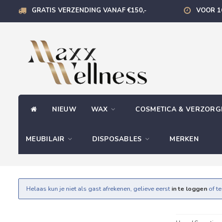
GRATIS VERZENDING VANAF €150,-
VOOR 1
NIEUW
WAX
COSMETICA & VERZOR
MEUBILAIR
DISPOSABLES
MERKEN
Helaas kun je niet als gast afrekenen, gelieve eerst
in te loggen
of t