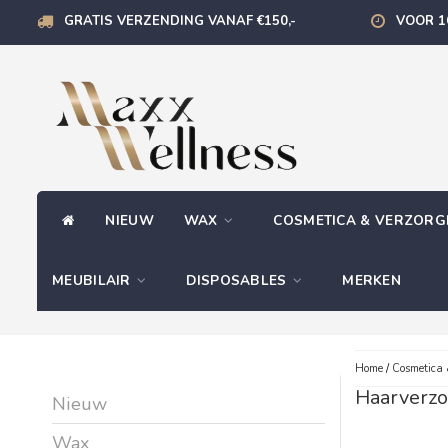
GRATIS VERZENDING VANAF €150,-
VOOR 1
NIEUW
WAX
COSMETICA & VERZOR
MEUBILAIR
DISPOSABLES
MERKEN
Home
/
Cosmetica 
Haarverzo
Nieuw
Wax