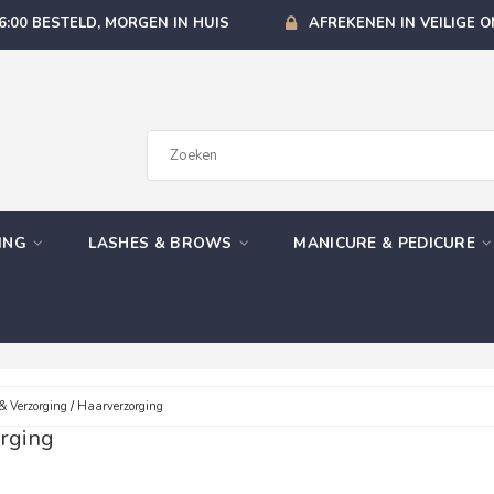
6:00 BESTELD, MORGEN IN HUIS
AFREKENEN IN VEILIGE 
GING
LASHES & BROWS
MANICURE & PEDICURE
& Verzorging
/
Haarverzorging
rging