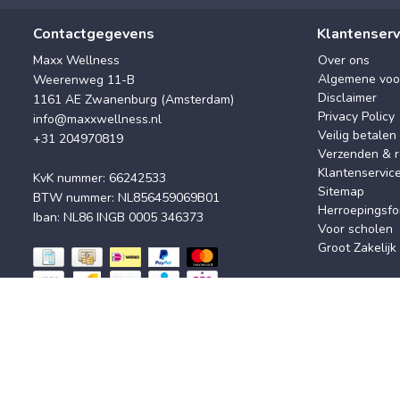
Contactgegevens
Klantenserv
Maxx Wellness
Over ons
Algemene voo
Weerenweg 11-B
Disclaimer
1161 AE Zwanenburg (Amsterdam)
Privacy Policy
info@maxxwellness.nl
Veilig betalen
+31 204970819
Verzenden & r
Klantenservic
KvK nummer: 66242533
Sitemap
BTW nummer: NL856459069B01
Herroepingsfo
Iban: NL86 INGB 0005 346373
Voor scholen
Groot Zakelijk