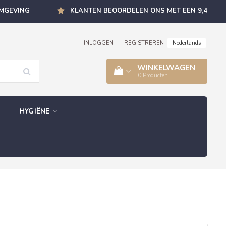
OMGEVING
KLANTEN BEOORDELEN ONS MET EEN 9,4
Nederlands
INLOGGEN
|
REGISTREREN
WINKELWAGEN
0
Producten
HYGIËNE