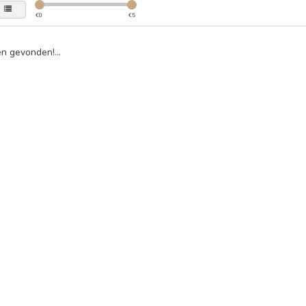
€
0
€
5
n gevonden!...