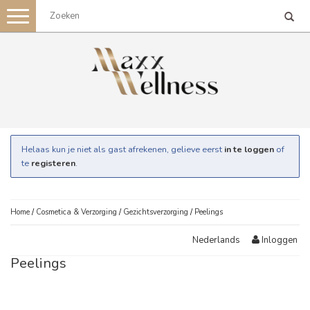
Toggle
navigation
Helaas kun je niet als gast afrekenen, gelieve eerst
in te loggen
of
te
registeren
.
Home
/
Cosmetica & Verzorging
/
Gezichtsverzorging
/
Peelings
Inloggen
Nederlands
Peelings