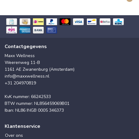
Contactgegevens
Maxx Wellness
Weerenweg 11-B
1161 AE Zwanenburg (Amsterdam)
info@maxxwellness.nl
+31 204970819
KvK nummer: 66242533
BTW nummer: NL856459069B01
Iban: NL86 INGB 0005 346373
Klantenservice
Over ons