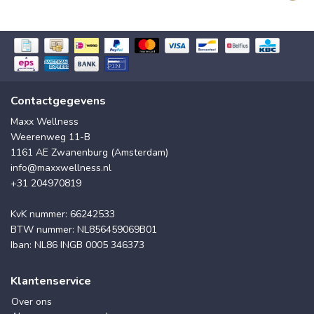
Contactgegevens
Maxx Wellness
Weerenweg 11-B
1161 AE Zwanenburg (Amsterdam)
info@maxxwellness.nl
+31 204970819
KvK nummer: 66242533
BTW nummer: NL856459069B01
Iban: NL86 INGB 0005 346373
Klantenservice
Over ons