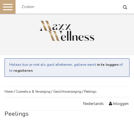
Toggle
navigation
Helaas kun je niet als gast afrekenen, gelieve eerst
in te loggen
of
te
registeren
.
Home
/
Cosmetica & Verzorging
/
Gezichtsverzorging
/
Peelings
Inloggen
Nederlands
Peelings