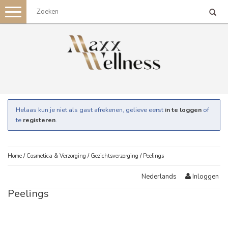
Toggle
navigation
Helaas kun je niet als gast afrekenen, gelieve eerst
in te loggen
of
te
registeren
.
Home
/
Cosmetica & Verzorging
/
Gezichtsverzorging
/
Peelings
Inloggen
Nederlands
Peelings