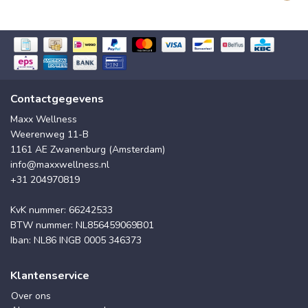
Contactgegevens
Maxx Wellness
Weerenweg 11-B
1161 AE Zwanenburg (Amsterdam)
info@maxxwellness.nl
+31 204970819
KvK nummer: 66242533
BTW nummer: NL856459069B01
Iban: NL86 INGB 0005 346373
Klantenservice
Over ons