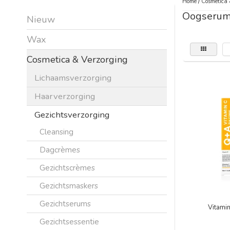
Home
/
Cosmetica 
Oogserum
Nieuw
Wax
Cosmetica & Verzorging
Lichaamsverzorging
Haarverzorging
Gezichtsverzorging
Cleansing
Dagcrèmes
Gezichtscrèmes
Gezichtsmaskers
Gezichtserums
Vitami
Gezichtsessentie