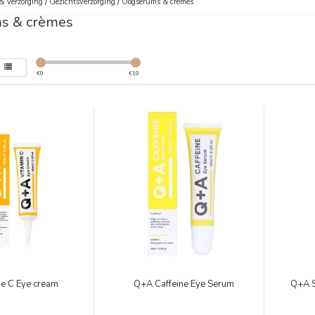
& Verzorging
/
Gezichtsverzorging
/
Oogserums & crèmes
s & crèmes
€
0
€
10
ne C Eye cream
Q+A Caffeine Eye Serum
Q+A S