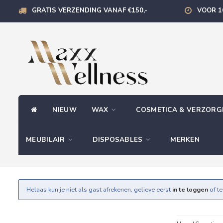
GRATIS VERZENDING VANAF €150,-
VOOR 1
NIEUW
WAX
COSMETICA & VERZOR
MEUBILAIR
DISPOSABLES
MERKEN
Helaas kun je niet als gast afrekenen, gelieve eerst
in te loggen
of t