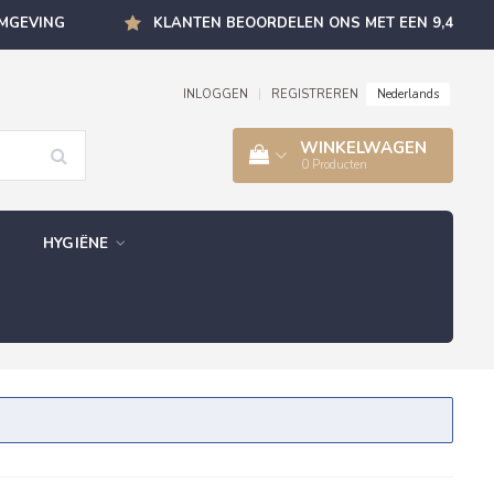
OMGEVING
KLANTEN BEOORDELEN ONS MET EEN 9,4
Nederlands
INLOGGEN
|
REGISTREREN
WINKELWAGEN
0
Producten
HYGIËNE