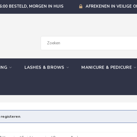
6:00 BESTELD, MORGEN IN HUIS
AFREKENEN IN VEILIGE 
GING
LASHES & BROWS
MANICURE & PEDICURE
e
registeren
.