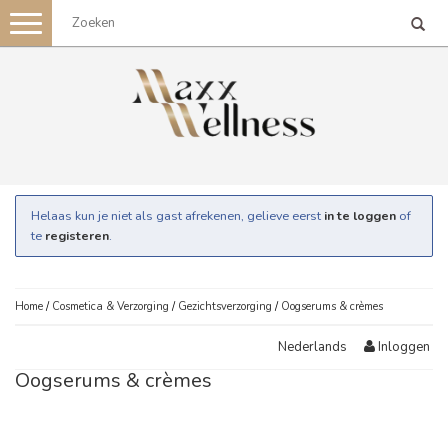
Toggle
navigation
Helaas kun je niet als gast afrekenen, gelieve eerst
in te loggen
of
te
registeren
.
Home
/
Cosmetica & Verzorging
/
Gezichtsverzorging
/
Oogserums & crèmes
Inloggen
Nederlands
Oogserums & crèmes