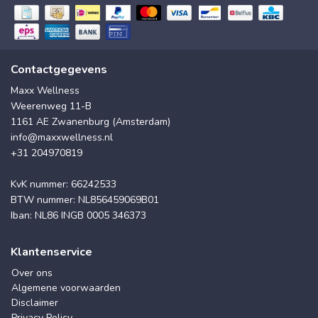
Contactgegevens
Maxx Wellness
Weerenweg 11-B
1161 AE Zwanenburg (Amsterdam)
info@maxxwellness.nl
+31 204970819
KvK nummer: 66242533
BTW nummer: NL856459069B01
Iban: NL86 INGB 0005 346373
Klantenservice
Over ons
Algemene voorwaarden
Disclaimer
Privacy Policy