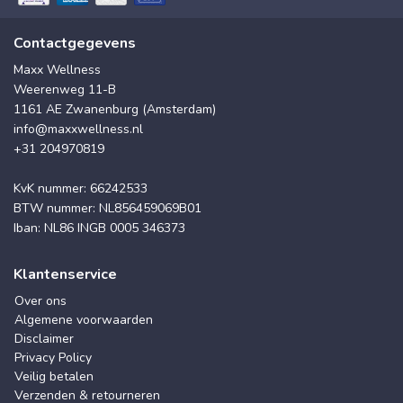
Contactgegevens
Maxx Wellness
Weerenweg 11-B
1161 AE Zwanenburg (Amsterdam)
info@maxxwellness.nl
+31 204970819
KvK nummer: 66242533
BTW nummer: NL856459069B01
Iban: NL86 INGB 0005 346373
Klantenservice
Over ons
Algemene voorwaarden
Disclaimer
Privacy Policy
Veilig betalen
Verzenden & retourneren