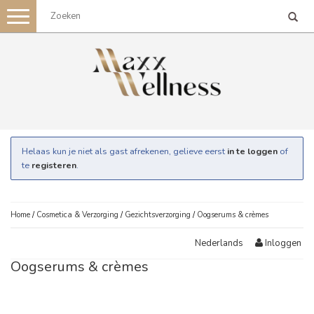
Toggle
navigation
Helaas kun je niet als gast afrekenen, gelieve eerst
in te loggen
of
te
registeren
.
Home
/
Cosmetica & Verzorging
/
Gezichtsverzorging
/
Oogserums & crèmes
Inloggen
Nederlands
Oogserums & crèmes