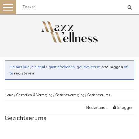
Toggle
navigation
Helaas kun je niet als gast afrekenen, gelieve eerst
in te loggen
of
te
registeren
.
Home
/
Cosmetica & Verzorging
/
Gezichtsverzorging
/
Gezichtserums
Inloggen
Nederlands
Gezichtserums