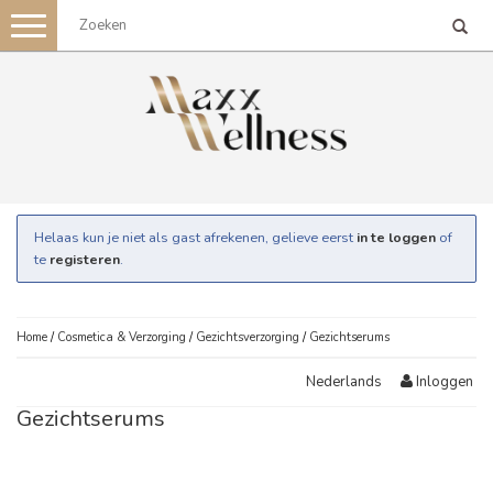
Toggle
navigation
Helaas kun je niet als gast afrekenen, gelieve eerst
in te loggen
of
te
registeren
.
Home
/
Cosmetica & Verzorging
/
Gezichtsverzorging
/
Gezichtserums
Inloggen
Nederlands
Gezichtserums