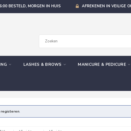
6:00 BESTELD, MORGEN IN HUIS
AFREKENEN IN VEILIGE 
GING
LASHES & BROWS
MANICURE & PEDICURE
e
registeren
.