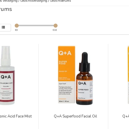
& Verzorging
/
Gezichtsverzorging
/
Gezichtserums
rums
€
0
€
10
nic Acid Face Mist
Q+A Superfood Facial Oil
Q+A