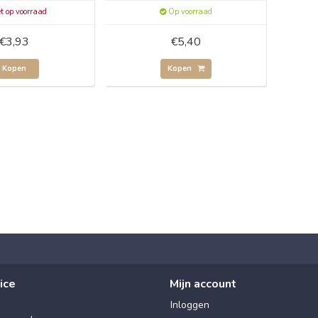
t op voorraad
Op voorraad
€3,93
€5,40
Kopen
Kopen
ice
Mijn account
Inloggen