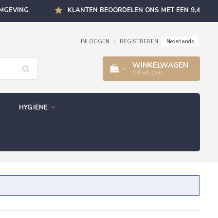
OMGEVING
KLANTEN BEOORDELEN ONS MET EEN 9,4
Nederlands
INLOGGEN
|
REGISTREREN
WINKELWAGEN
0
Producten
HYGIËNE