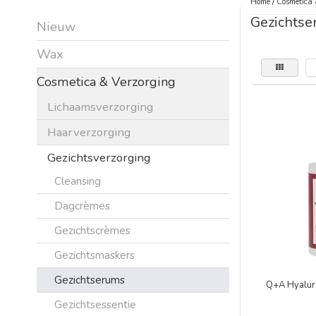
Home
/
Cosmetica 
Gezichtse
Nieuw
Wax
Cosmetica & Verzorging
Lichaamsverzorging
Haarverzorging
Gezichtsverzorging
Cleansing
Dagcrèmes
Gezichtscrèmes
Gezichtsmaskers
Gezichtserums
Q+A Hyaluro
Gezichtsessentie