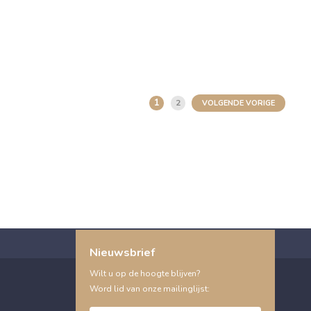
1
2
VOLGENDE VORIGE
Nieuwsbrief
Wilt u op de hoogte blijven?
Word lid van onze mailinglijst: