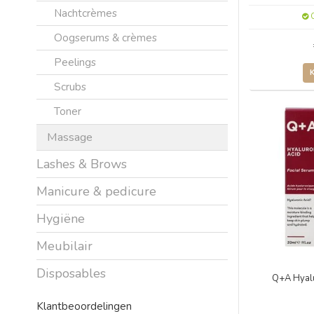
Nachtcrèmes
O
Oogserums & crèmes
Peelings
Scrubs
Toner
Massage
Lashes & Brows
Manicure & pedicure
Hygiëne
Meubilair
Disposables
Q+A Hyalu
Klantbeoordelingen