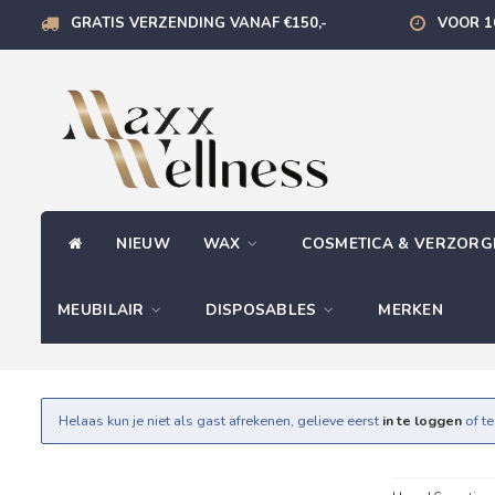
GRATIS VERZENDING VANAF €150,-
VOOR 1
NIEUW
WAX
COSMETICA & VERZOR
MEUBILAIR
DISPOSABLES
MERKEN
Helaas kun je niet als gast afrekenen, gelieve eerst
in te loggen
of t