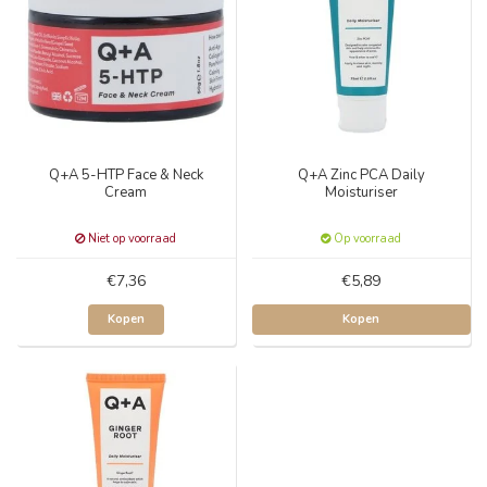
Q+A 5-HTP Face & Neck
Q+A Zinc PCA Daily
Cream
Moisturiser
Niet op voorraad
Op voorraad
€7,36
€5,89
Kopen
Kopen