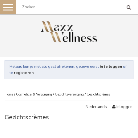
Toggle
navigation
Helaas kun je niet als gast afrekenen, gelieve eerst
in te loggen
of
te
registeren
.
Home
/
Cosmetica & Verzorging
/
Gezichtsverzorging
/
Gezichtscrèmes
Inloggen
Nederlands
Gezichtscrèmes