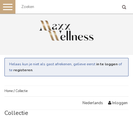
Toggle
navigation
Helaas kun je niet als gast afrekenen, gelieve eerst
in te loggen
of
te
registeren
.
Home
/
Collectie
Inloggen
Nederlands
Collectie