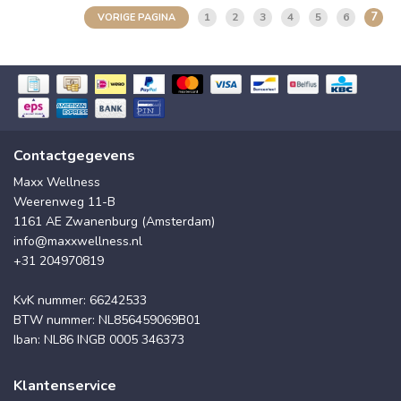
7
1
2
3
4
5
6
VORIGE PAGINA
Contactgegevens
Maxx Wellness
Weerenweg 11-B
1161 AE Zwanenburg (Amsterdam)
info@maxxwellness.nl
+31 204970819
KvK nummer: 66242533
BTW nummer: NL856459069B01
Iban: NL86 INGB 0005 346373
Klantenservice